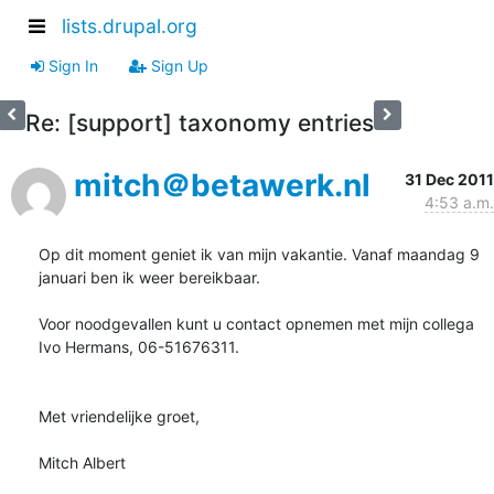
lists.drupal.org
Sign In
Sign Up
Re: [support] taxonomy entries
mitch＠betawerk.nl
31 Dec 2011
4:53 a.m.
Op dit moment geniet ik van mijn vakantie. Vanaf maandag 9 
januari ben ik weer bereikbaar.

Voor noodgevallen kunt u contact opnemen met mijn collega 
Ivo Hermans, 06-51676311.

Met vriendelijke groet,

Mitch Albert