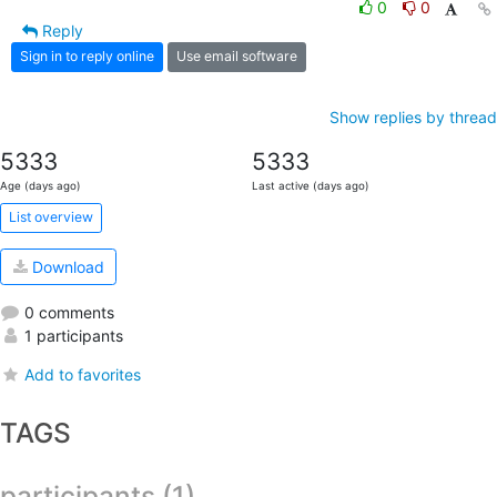
0
0
Reply
Sign in to reply online
Use email software
Show replies by thread
5333
5333
Age (days ago)
Last active (days ago)
List overview
Download
0 comments
1 participants
Add to favorites
TAGS
participants (1)