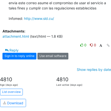
envia este correo asume el compromiso de usar el servicio a 
tales fines y cumplir con las regulaciones establecidas

Infomed: 
http://www.sld.cu/
Attachments:
attachment.html
(text/html — 1.8 KB)
0
0
Reply
Sign in to reply online
Use email software
Show replies by date
4810
4810
Age (days ago)
Last active (days ago)
List overview
Download