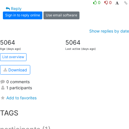
0
0
Reply
Sign in to reply online
Use email software
Show replies by date
5064
5064
Age (days ago)
Last active (days ago)
List overview
Download
0 comments
1 participants
Add to favorites
TAGS