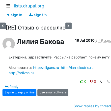
lists.drupal.org
Sign In
Sign Up
[RE] Отзыв о рассылке
Лилия Бакова
18 Jul 2010
8:49 a.m.
Екатерина, здравствуйте! Рассылка работает, почему нет?

_______________

Мои проекты: 
http://eligans.ru
http://lan-electric.ru
http://adivas.ru
0
0
Reply
Sign in to reply online
Use email software
Show replies by thread