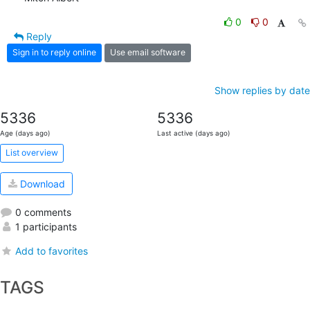
0
0
Reply
Sign in to reply online
Use email software
Show replies by date
5336
5336
Age (days ago)
Last active (days ago)
List overview
Download
0 comments
1 participants
Add to favorites
TAGS