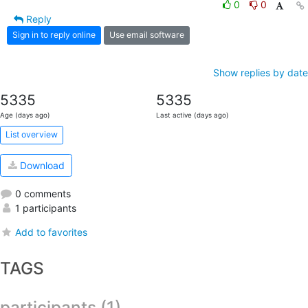
0
0
Reply
Sign in to reply online
Use email software
Show replies by date
5335
5335
Age (days ago)
Last active (days ago)
List overview
Download
0 comments
1 participants
Add to favorites
TAGS
participants (1)