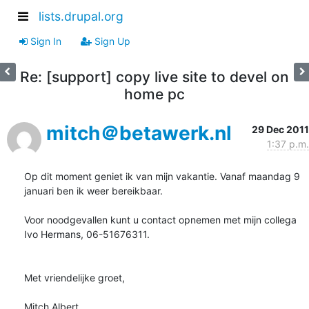
lists.drupal.org
Sign In
Sign Up
Re: [support] copy live site to devel on
home pc
mitch＠betawerk.nl
29 Dec 2011
1:37 p.m.
Op dit moment geniet ik van mijn vakantie. Vanaf maandag 9 
januari ben ik weer bereikbaar.

Voor noodgevallen kunt u contact opnemen met mijn collega 
Ivo Hermans, 06-51676311.

Met vriendelijke groet,

Mitch Albert