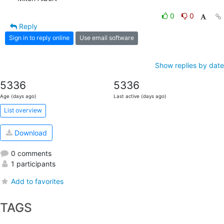
0
0
Reply
Sign in to reply online
Use email software
Show replies by date
5336
5336
Age (days ago)
Last active (days ago)
List overview
Download
0 comments
1 participants
Add to favorites
TAGS