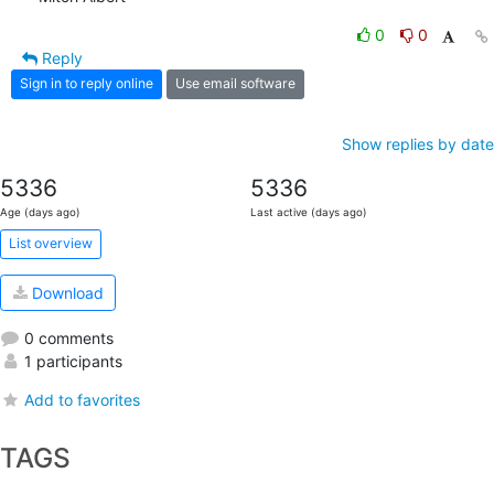
0
0
Reply
Sign in to reply online
Use email software
Show replies by date
5336
5336
Age (days ago)
Last active (days ago)
List overview
Download
0 comments
1 participants
Add to favorites
TAGS