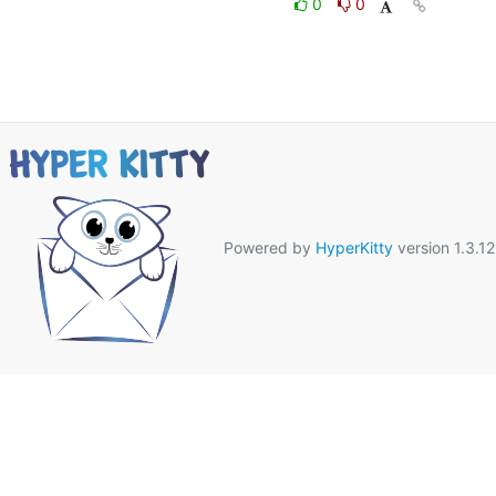
0
0
Powered by
HyperKitty
version 1.3.12