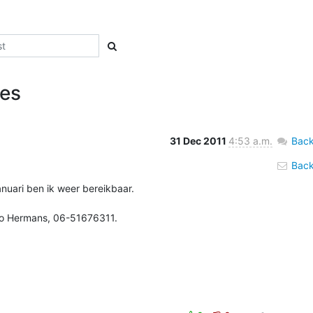
ies
31 Dec 2011
4:53 a.m.
Back
Back 
uari ben ik weer bereikbaar.

vo Hermans, 06-51676311.
