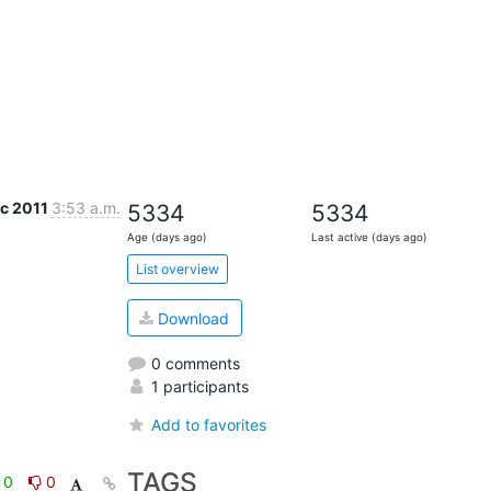
ec 2011
3:53 a.m.
5334
5334
Age (days ago)
Last active (days ago)
List overview
Download
0 comments
1 participants
Add to favorites
TAGS
0
0