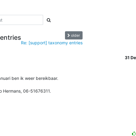
older
entries
Re: [support] taxonomy entries
31 D
uari ben ik weer bereikbaar.

vo Hermans, 06-51676311.
