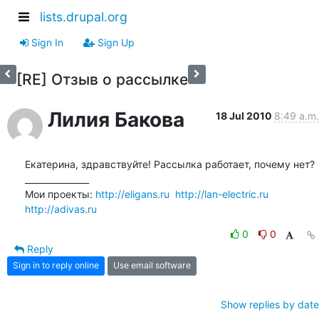
lists.drupal.org
Sign In
Sign Up
[RE] Отзыв о рассылке
Лилия Бакова
18 Jul 2010
8:49 a.m.
Екатерина, здравствуйте! Рассылка работает, почему нет?

_______________

Мои проекты: 
http://eligans.ru
http://lan-electric.ru
http://adivas.ru
0
0
Reply
Sign in to reply online
Use email software
Show replies by date